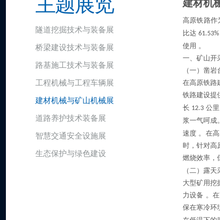
主题展览
建材机
高原铁路作
隧道挖掘技术与装备展
比达
61.53%
桥梁建设技术与装备展
使用 。
一、矿山开
路基施工技术与装备展
（一）凿岩
工程机械与工程车辆展
在高原铁路
铁路建设提
建材机械与矿山机械展
长
公里
12.3
道路养护技术装备展
浆一气呵成
速度 。在
智慧交通安全设施展
时，针对高
生态保护与绿色建设
燃烧效率，
（二）露天
大型矿用挖
力设备
。在
保在寒冷环