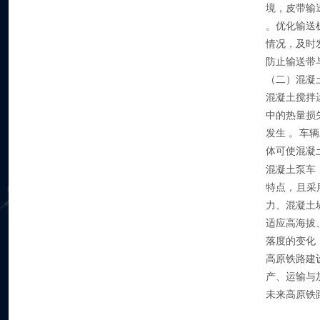
境，皮带输
。优化输送
情况，及时
防止输送带
（二）混凝
混凝土搅拌
中的热量损
发生
。车辆
体可使混凝
混凝土泵车
特点，且采
力、混凝土
适应高海拔
落度的变化
高原铁路建
产、运输与
未来高原铁