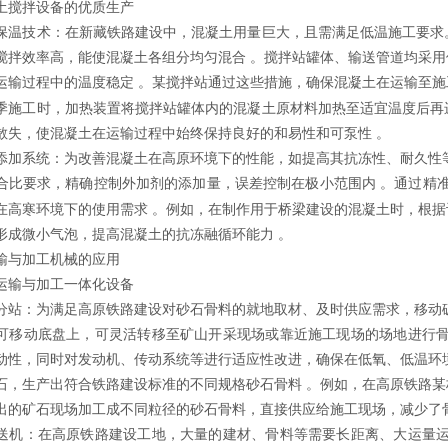
土搅拌设备的优质生产
保温技术：在新藏铁路建设中，混凝土用量巨大，且需满足低温施工要求
搅拌效率高，能使混凝土各组分均匀混合
。搅拌站罐体、输送管道均采用
运输过程中的温度稳定
。某搅拌站通过这些措施，确保混凝土在运输至施
季施工时，加热装置将搅拌站罐体内的混凝土原材料加热至适宜温度后再
散失，使混凝土在运输过程中始终保持良好的和易性和可泵性 。
添加系统：为改善混凝土在高原环境下的性能，如提高其抗冻性、耐久性
合比要求，精确控制外加剂的添加量，误差控制在极小范围内
。通过精
在高寒环境下的使用需求 。例如，在制作用于桥梁建设的混凝土时，根
形成微小气泡，提高混凝土的抗冻融循环能力 。
输与加工机械的应用
运输与加工一体化设备
分站：为满足高原铁路建设对砂石骨料的就地取材、及时供应需求，移动
可移动底盘上，可灵活转移至矿山开采现场或靠近施工现场的场地进行
动性，同时对发动机、传动系统等进行适应性改进，确保在低氧、低温环
石，生产出符合铁路建设标准的不同规格砂石骨料
。例如，在高原铁路某
出的矿石现场加工成不同粒径的砂石骨料，直接供应给施工现场，减少了
送机：在
高原
铁路建设工地，大量的建材、骨料等需要长距离、大运量