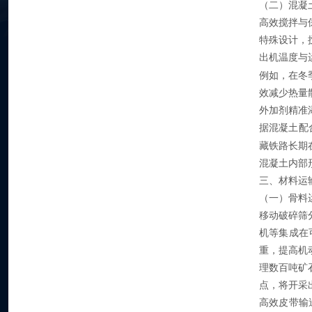
（二）混凝
高效搅拌与
特殊设计，
出机温度与
例如，在冬
效减少热量
外加剂精准
据混凝土配
藏铁路长期
混凝土内部
三、材料运
（一）骨料
移动破碎筛
机等集成在
重，提高机
理数百吨矿
点，将开采
高效皮带输