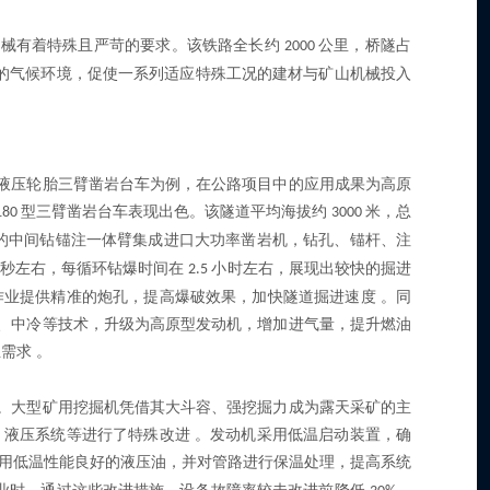
机械有着特殊且严苛的要求。该铁路全长约
公里，桥隧占
2000
的气候环境，促使一系列适应特殊工况的建材与矿山机械投入
液压轮胎三臂凿岩台车为例，在公路项目中的应用成果为高原
型三臂凿岩台车表现出色。该隧道平均海拔约
米，总
180
3000
的中间钻锚注一体臂集成进口大功率凿岩机，钻孔、锚杆、注
秒左右，每循环钻爆时间在
小时左右，展现出较快的掘进
2.5
作业提供精准的炮孔，提高爆破效果，加快隧道掘进速度 。同
、中冷等技术，升级为高原型发动机，增加进气量，提升燃油
需求 。
。大型矿用挖掘机凭借其大斗容、强挖掘力成为露天采矿的主
、液压系统等进行了特殊改进
。发动机采用低温启动装置，确
用低温性能良好的液压油，并对管路进行保温处理，提高系统