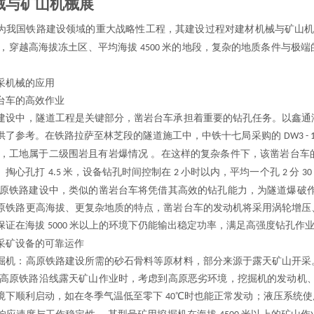
械与矿山机械展
为我国铁路建设领域的重大战略性工程，其建设过程对建材机械与矿山
，穿越高海拔冻土区、平均海拔
米的地段，复杂的地质条件与极端
4500
采机械的应用
台车的高效作业
建设中，隧道工程是关键部分，凿岩台车承担着重要的钻孔任务。以鑫通
供了参考。在铁路拉萨至林芝段的隧道施工中，中铁十七局采购的
DW3 - 
，工地属于二级围岩且有岩爆情况 。在这样的复杂条件下，该凿岩台车
。掏心孔打
米，设备钻孔时间控制在
小时以内，平均一个孔
分
4.5
2
2
30
高原铁路建设中，类似的凿岩台车将凭借其高效的钻孔能力，为隧道爆破
原铁路更高海拔、更复杂地质的特点，凿岩台车的发动机将采用涡轮增压
保证在海拔
米以上的环境下仍能输出稳定功率，满足高强度钻孔作业
5000
采矿设备的可靠运作
掘机：高原铁路建设所需的砂石骨料等原材料，部分来源于露天矿山开采
高原铁路沿线露天矿山作业时，考虑到高原恶劣环境，挖掘机的发动机
境下顺利启动，如在冬季气温低至零下
℃时也能正常发动；液压系统使
40