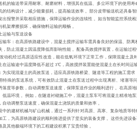
送机的输送带采用耐寒、耐磨材料，增强其在低温、多尘环境下的使用寿
机的结构设计，减少能量损耗，提高输送效率
。部分皮带输送机还具备智
发出报警并采取相应措施，保障运输作业的连续性
。如当智能监控系统检
与机架摩擦损坏，确保物料运输的顺畅
。
土运输与泵送设备
运输车：在
高原
铁路建设中，混凝土搅拌运输车需具备良好的保温、防离
失，防止混凝土因温度降低而影响性能
。配备高效搅拌装置，在运输过程
发动机经过高原适应性改造，能在低氧环境下正常工作，保障混凝土及
土在运输途中温度降低不超过
℃，高效搅拌装置能使混凝土在长时间运输
3
：为实现混凝土的高效泵送，适应
高原
铁路桥梁、隧道等工程的施工需求
用特殊的泵送系统，可有效防止混凝土在泵送过程中出现离析、堵塞等
坍落度等参数，自动调整泵送速度，保障泵送作业的顺利进行
。在高原地
、低温环境
。例如，在隧道衬砌施工中，混凝土泵车可将混凝土精准地泵
，自动调整泵送速度，确保混凝土浇筑的质量和效率
。
设中的建材机械与矿山机械，通过一系列针对高原、高寒、复杂地质等特
加工，为
高原
铁路建设的顺利推进提供了坚实的装备支撑
。这些先进设备
路及其他极端环境下的工程建设积累了宝贵经验
。