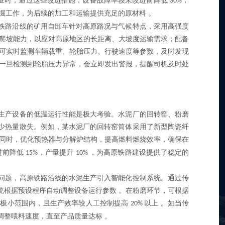
业时，通过这些改进措施，设备故障率较未改进前降低
，
30%
掘工作，为后续的加工和运输提供充足的原材料 。
铁路沿线的矿用自卸车针对高原路况与气候特点，采用高强度
爬坡能力，以应对高原地区的长距离、大坡度运输需求；配备
可实时监测车辆载重、轮胎压力、行驶速度等参数，及时发现
一旦检测到轮胎压力异常，会立即发出警报，提醒司机及时处
生产设备的低温运行性能是极大考验。水泥厂的回转窑、粉磨
少热量散失。例如，某水泥厂的回转窑筒体采用了新型陶瓷纤
。同时，优化预热器与分解炉结构，提高燃料燃烧效率，确保在
进前降低
，产量提升
，为高原铁路建设提供了稳定的
15%
10%
问题，高原铁路沿线的水泥生产引入智能化控制系统。通过传
统根据预设程序自动调整设备运行参数
。在粉磨环节，可根据
在极小范围内，且生产效率较人工控制提高
以上 。如当传
20%
调整喂料速度，直至产品质量达标 。