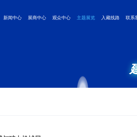
新闻中心
展商中心
观众中心
主题展览
入藏线路
联系