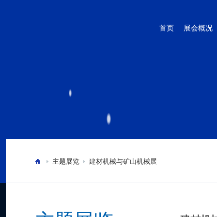
首页
展会概况
主题展览
建材机械与矿山机械展