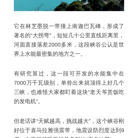
它在林芝墨脱一带撞上南迦巴瓦峰，形成了
著名的“大拐弯”，短短几十公里直线距离里，
河面直接落差2000多米，这段峡谷公认是世
界上水能最密集的地方之一。
有研究算过，这一段可开发的水能集中在
7000万千瓦级别，单拎出来就顶得上好几个
三峡，也难怪大家都盯着这块“老天爷赏饭吃
的发电机”。
但老话讲“天赋越高，挑战越大”，这个峡谷刚
好位于喜马拉雅强震带，地震设防烈度达到9