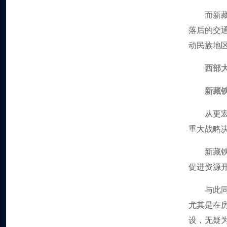
而新
落后的交
动民族地
西部
新藏
从更
重大战略
新藏
促进资源
与此
尤其是在
设，无疑