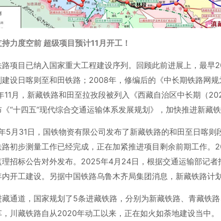
持力度空前 超级项目预计11月开工！
铁路项目已纳入国家重大工程建设序列。回顾此前进展上，最早2
划建设日喀则至和田铁路；2008年，修编后的《中长期铁路网
8年11月，新藏铁路和田至拉孜段被列入《西藏自治区中长期（2021
布《“十四五”现代综合交通运输体系发展规划》，加快推进新藏
2年5月31日，国铁物资有限公司发布了新藏铁路的和田至日喀则
路初步测量工作已经完成，正在加紧推进项目剩余前期工作。20
监理招标公告对外发布。2025年4月24日，根据交通运输部记
年内开工建设。另据中国铁路乌鲁木齐局集团消息，新藏铁路计划
进藏通道，国家规划了5条进藏铁路，分别为新藏铁路、青藏铁
车，川藏铁路自从2020年动工以来，正在如火如荼地建设当中。