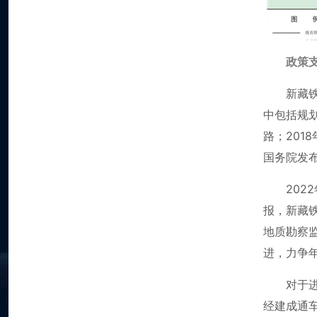
政策支
新藏
中包括规
路；201
国务院发
202
报，新藏铁
地质勘察
进，力争
对于
经建成通