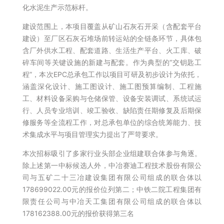
化水泥生产示范标杆。
建设范围上，本项目覆盖从矿山石灰石开采（含配套平台
建设）至厂区石灰石堆场前转运站的全链条环节，具体包
含厂外供水工程、配套道路、生活生产平台、火工库、破
碎车间等关键设施的新建与配套。作为典型的“交钥匙工
程”，本次EPC总承包工作以项目可研及初步设计为依托，
涵盖深化设计、施工图设计、施工图预算编制、工程施
工、材料设备采购与仓储保管、设备安装调试、系统试运
行、人员专业培训、竣工验收、缺陷责任期修复及后期保
修服务等全流程工作，对总承包单位的综合统筹能力、技
术集成水平与项目管理实力提出了严苛要求。
本次招标吸引了多家行业头部企业组建联合体参与角逐。
除上述第一中标候选人外，中冶赛迪工程技术股份有限公
司与五矿二十三冶建设集团有限公司组成的联合体以
178699022.00元的报价位列第二；中铁二院工程集团有
限责任公司与中冶天工集团有限公司组成的联合体以
178162388.00元的报价获得第三名