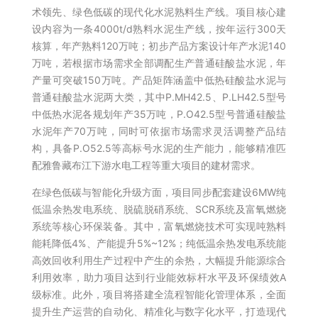
术领先、绿色低碳的现代化水泥熟料生产线。项目核心建
设内容为一条4000t/d熟料水泥生产线，按年运行300天
核算，年产熟料120万吨；初步产品方案设计年产水泥140
万吨，若根据市场需求全部调配生产普通硅酸盐水泥，年
产量可突破150万吨。产品矩阵涵盖中低热硅酸盐水泥与
普通硅酸盐水泥两大类，其中P.MH42.5、P.LH42.5型号
中低热水泥各规划年产35万吨，P.O42.5型号普通硅酸盐
水泥年产70万吨，同时可依据市场需求灵活调整产品结
构，具备P.O52.5等高标号水泥的生产能力，能够精准匹
配雅鲁藏布江下游水电工程等重大项目的建材需求。
在绿色低碳与智能化升级方面，项目同步配套建设6MW纯
低温余热发电系统、脱硫脱硝系统、
SCR系统
及富氧燃烧
系统等核心环保装备。其中，富氧燃烧技术可实现吨熟料
能耗降低4%、产能提升5%~12%；纯低温余热发电系统能
高效回收利用生产过程中产生的余热，大幅提升能源综合
利用效率，助力项目达到行业能效标杆水平及环保绩效A
级标准。此外，项目将搭建全流程智能化管理体系，全面
提升生产运营的自动化、精准化与数字化水平，打造现代